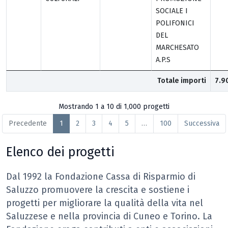
SOCIALE I
POLIFONICI
DEL
MARCHESATO
A.P.S
Totale importi
7.9
Mostrando 1 a 10 di 1,000 progetti
Precedente
1
2
3
4
5
…
100
Successiva
Elenco dei progetti
Dal 1992 la Fondazione Cassa di Risparmio di
Saluzzo promuovere la crescita e sostiene i
progetti per migliorare la qualità della vita nel
Saluzzese e nella provincia di Cuneo e Torino. La